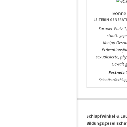
Ivonne
LEITERIN GENERAT
Sorauer Platz 
staatl. gep
Kneipp Gesun
Präventionsfa
sexualisierte, ph
Gewalt 
Festnetz
0
SpinnNetz@schlupf
Schlupfwinkel &
Lau
Bildungsgesellschaf