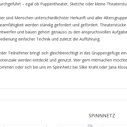
urchgeführt – egal ob Puppentheater, Sketche oder kleine Theaterstü
ier sind Menschen unterschiedlichster Herkunft und aller Altersgruppen
eamfähigkeit werden ständig gefordert und gefördert. Theaterstück
ntwerfen und bauen gehört genauso zu den anspruchsvollen Aufgaben
edienung einfacher Technik und zuletzt die Aufführung.
eder Teilnehmer bringt sich gleichberechtigt in das Gruppengefüge ein.
otenziale werden entdeckt und genutzt. Wer gern mitmachen möcht
ommen oder sich bei uns im SpinnNetz bei Silke Krahl oder Jana Klos
018-
2-
7
SPINNNETZ