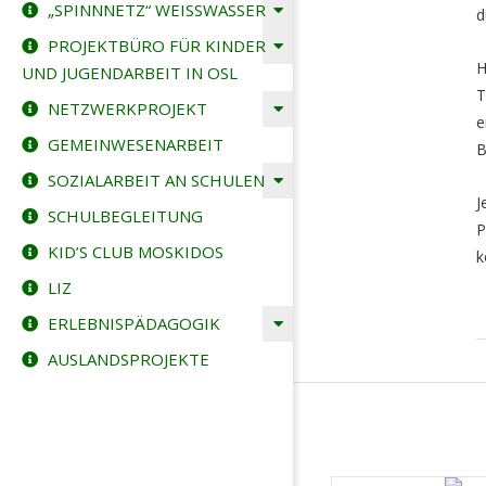
„SPINNNETZ“ WEISSWASSER
d
PROJEKTBÜRO FÜR KINDER
H
UND JUGENDARBEIT IN OSL
T
NETZWERKPROJEKT
e
GEMEINWESENARBEIT
B
SOZIALARBEIT AN SCHULEN
J
SCHULBEGLEITUNG
P
KID’S CLUB MOSKIDOS
k
LIZ
ERLEBNISPÄDAGOGIK
2
AUSLANDSPROJEKTE
0
0