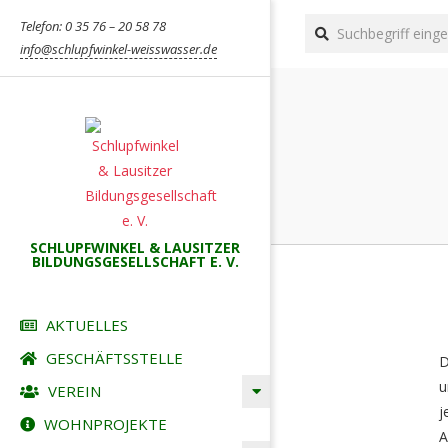
Skip
Search
Telefon: 0 35 76 – 20 58 78
to
info@schlupfwinkel-weisswasser.de
content
SCHLUPFWINKEL & LAUSITZER
BILDUNGSGESELLSCHAFT E. V.
Primary
AKTUELLES
Navigation
GESCHÄFTSSTELLE
D
Menu
u
VEREIN
j
WOHNPROJEKTE
A