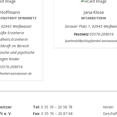
 Hoffmann
Jana Klose
IONSTREFF SPINNNETZ
MITARBEITERIN
1, 02943 Weißwasser
Sorauer Platz 1, 02943 Weißwa
rüfte Erzieherin
Festnetz
03576-209016
dheits-Erzieherin
Spielmobil@schlupfwinkel-weisswasse
chkraft im Bereich
ysische und psychische
gegen Kinder
3576-209016
winkel-weisswasser.de
sitzer
Tel:
0 35 76 – 20 58 78
Verein
t e. V.
Fax:
0 35 76 – 20 87 68
Geschäft