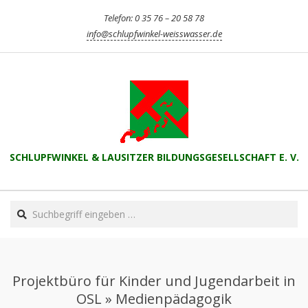
Skip
Telefon: 0 35 76 – 20 58 78
to
info@schlupfwinkel-weisswasser.de
content
SCHLUPFWINKEL & LAUSITZER BILDUNGSGESELLSCHAFT E. V.
Primary
Search
Navigation
Menu
Projektbüro für Kinder und Jugendarbeit in
OSL »
Medienpädagogik