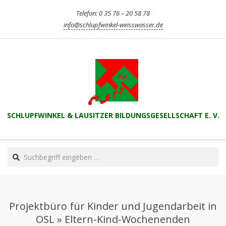
Skip
Telefon: 0 35 76 – 20 58 78
to
info@schlupfwinkel-weisswasser.de
content
SCHLUPFWINKEL & LAUSITZER BILDUNGSGESELLSCHAFT E. V.
Primary
Search
Navigation
Menu
Projektbüro für Kinder und Jugendarbeit in
OSL »
Eltern-Kind-Wochenenden