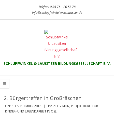
Skip
Telefon: 0 35 76 – 20 58 78
to
info@schlupfwinkel-weisswasser.de
content
SCHLUPFWINKEL & LAUSITZER BILDUNGSGESELLSCHAFT E. V.
Primary
Navigation
Menu
2. Bürgertreffen in Großräschen
ON:
13. SEPTEMBER 2018
IN:
ALLGEMEIN
,
PROJEKTBÜRO FÜR
KINDER- UND JUGENDARBEIT IN OSL