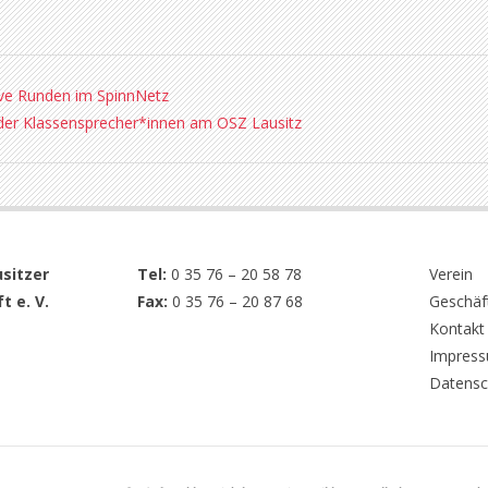
ive Runden im SpinnNetz
der Klassensprecher*innen am OSZ Lausitz
sitzer
Tel:
0 35 76 – 20 58 78
Verein
t e. V.
Fax:
0 35 76 – 20 87 68
Geschäft
Kontakt
Impres
Datensc