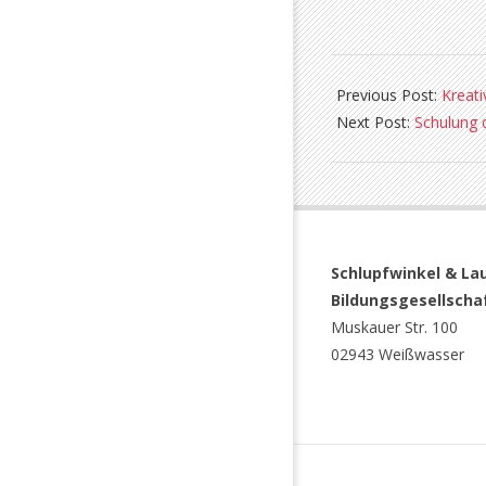
2023-
01-
Previous Post:
Kreat
05
Next Post:
Schulung 
Schlupfwinkel &
Lau
Bildungsgesellschaf
Muskauer Str. 100
02943 Weißwasser