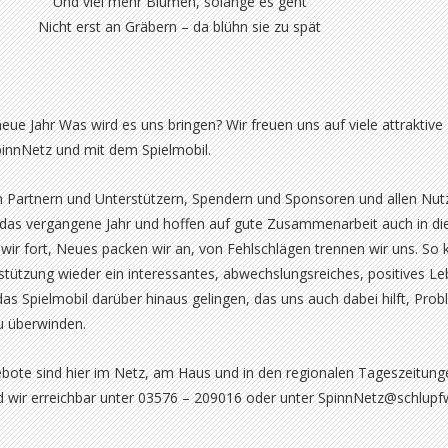
Und viel mehr Blumen, solange es geht
Nicht erst an Gräbern – da blühn sie zu spät
eue Jahr Was wird es uns bringen? Wir freuen uns auf viele attraktive
innNetz und mit dem Spielmobil.
n Partnern und Unterstützern, Spendern und Sponsoren und allen Nut
 das vergangene Jahr und hoffen auf gute Zusammenarbeit auch in d
 wir fort, Neues packen wir an, von Fehlschlägen trennen wir uns. So
erstützung wieder ein interessantes, abwechslungsreiches, positives L
as Spielmobil darüber hinaus gelingen, das uns auch dabei hilft, Pro
u überwinden.
bote sind hier im Netz, am Haus und in den regionalen Tageszeitung
nd wir erreichbar unter 03576 – 209016 oder unter SpinnNetz@schlupf