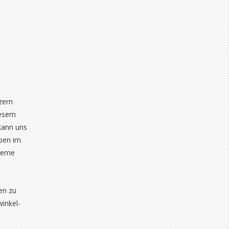
zern
iesem
 kann uns
eben im
bleme
en zu
winkel-