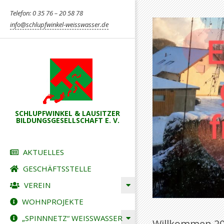
Skip
Telefon: 0 35 76 – 20 58 78
to
info@schlupfwinkel-weisswasser.de
content
SCHLUPFWINKEL & LAUSITZER
BILDUNGSGESELLSCHAFT E. V.
Primary
AKTUELLES
Navigation
GESCHÄFTSSTELLE
Menu
VEREIN
WOHNPROJEKTE
„SPINNNETZ“ WEISSWASSER
Willkommen 20